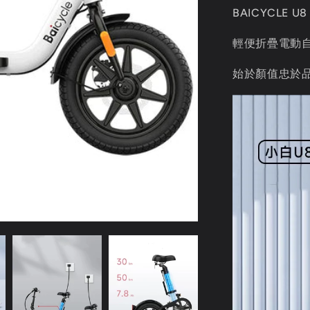
BAICYCLE U
輕便折疊電動
始於顏值忠於