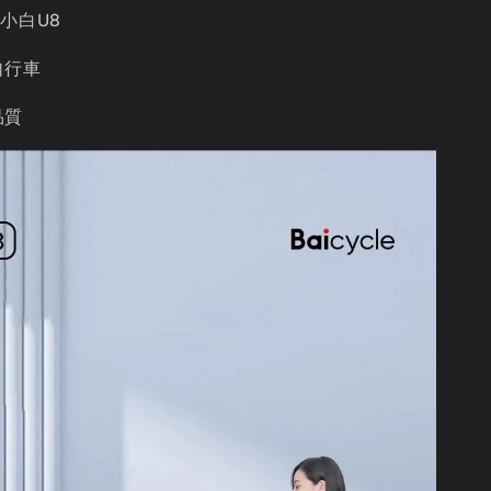
8 小白U8
自行車
品質