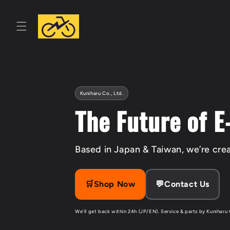
Skip to
content
Kuniharu Co., Ltd.
The Future of E
Based in Japan & Taiwan, we’re crea
🛒Shop Now
💬Contact Us
We’ll get back within 24h (JP/EN). Service & parts by Kuniharu 