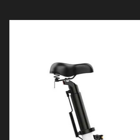
Skip to
product
information