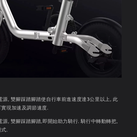
電源, 雙腳踩踏腳踏使自行車前進速度達3公里以上, 此
實現加速及調節速度.
電源, 雙腳踩踏腳踏,即開始助力騎行. 騎行中轉動轉把,
式.