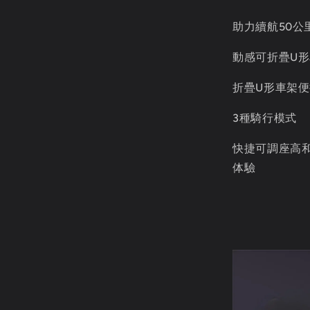
助力續航50公
動感可折疊U
折疊U形車架
3種騎行模式
快捷可調座高和
体驗