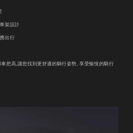
里
形車架設計
便携出行
車把高,讓您找到更舒適的騎行姿勢, 享受愉悅的騎行