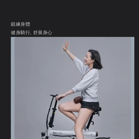
鍛練身體
健身騎行, 舒展身心