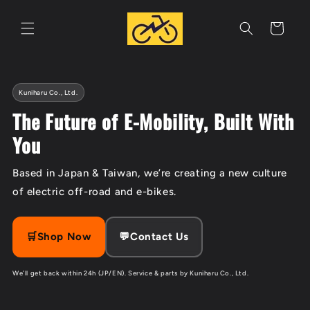
Skip to
content
Cart
Kuniharu Co., Ltd.
The Future of E-Mobility, Built With
You
Based in Japan & Taiwan, we’re creating a new culture
of electric off-road and e-bikes.
🛒Shop Now
💬Contact Us
We’ll get back within 24h (JP/EN). Service & parts by Kuniharu Co., Ltd.