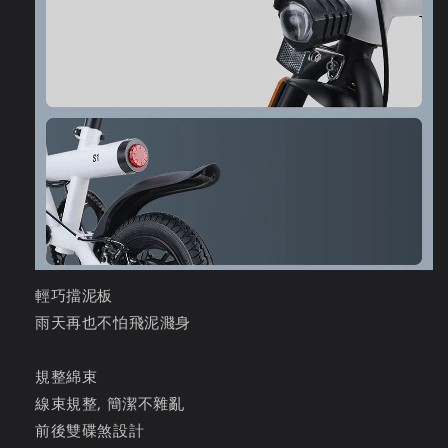
輕巧擋泥板
雨天再也不怕飛泥濺身
規整綿束
線束規整, 簡潔不雜亂
前後雙碟煞設計