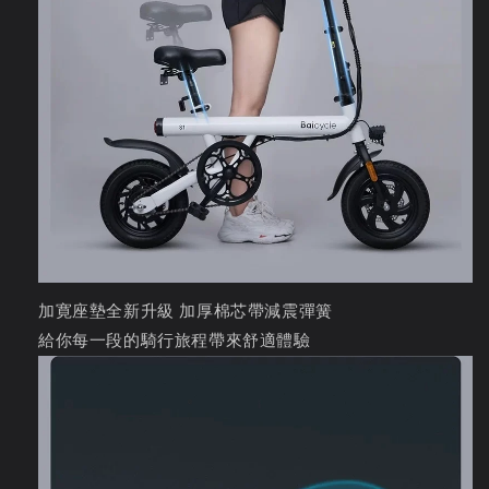
加寛座墊全新升級 加厚棉芯帶減震彈簧
給你每一段的騎行旅程帶來舒適體驗