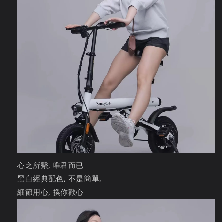
心之所繫, 唯君而已
黑白經典配色, 不是簡單,
細節用心, 換你歡心