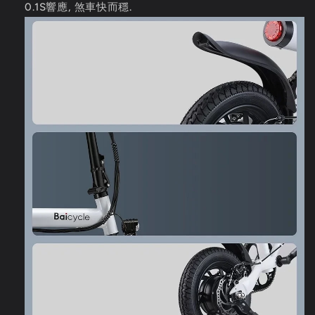
0.1S響應, 煞車快而穩.