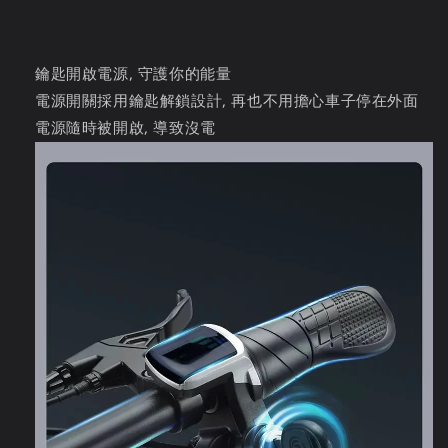
鑰匙開啟電源, 守護你的能量
電源開關採用鑰匙解鎖設計, 再也不用擔心車子停在外面
電源隨時被開啟, 導致沒電