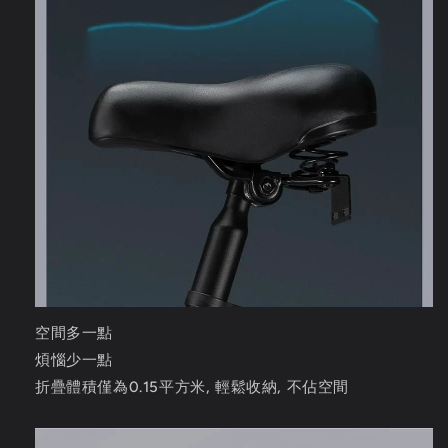
空間多一點
煩惱少一點
折疊體積僅為0.15平方米, 輕鬆收納, 不佔空間