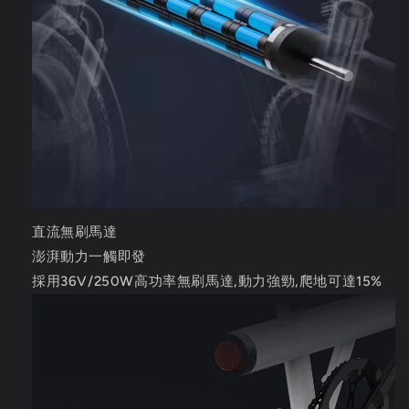
直流無刷馬達
澎湃動力一觸即發
採用36V/250W高功率無刷馬達,動力強勁,爬地可達15%