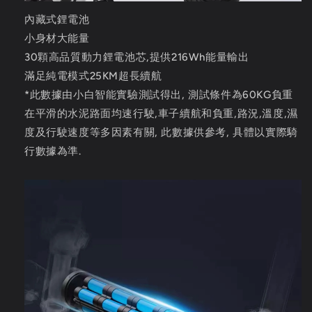
內藏式鋰電池
小身材大能量
30顆高品質動力鋰電池芯,提供216Wh能量輸出
滿足純電模式25KM超長續航
*此數據由小白智能實驗測試得出, 測試條件為60KG負重
在平滑的水泥路面均速行駛,車子續航和負重,路況,溫度,濕
度及行駛速度等多因素有關, 此數據供參考, 具體以實際騎
行數據為準.