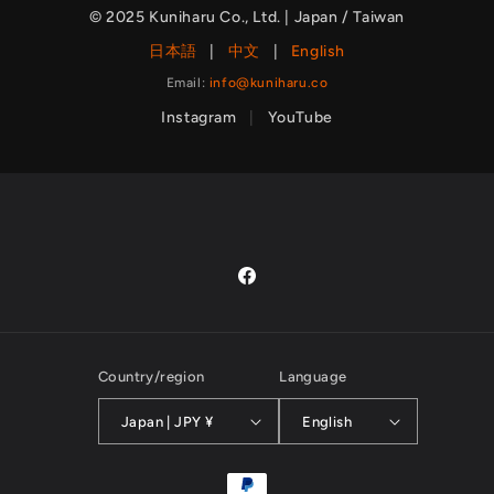
© 2025 Kuniharu Co., Ltd. | Japan / Taiwan
日本語
|
中文
|
English
Email:
info@kuniharu.co
Instagram
|
YouTube
Facebook
Country/region
Language
Japan | JPY ¥
English
Payment