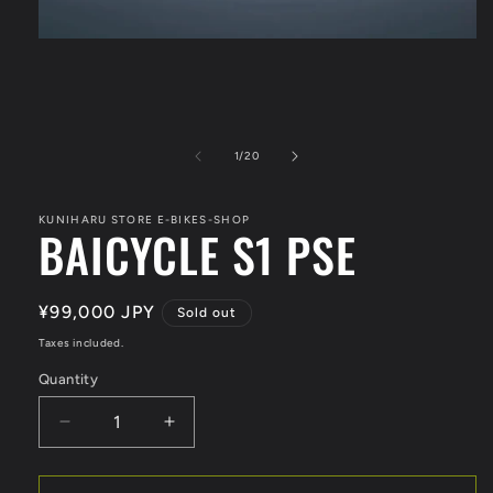
Open
media
1
in
modal
of
1
/
20
KUNIHARU STORE E-BIKES-SHOP
BAICYCLE S1 PSE
Regular
¥99,000 JPY
Sold out
price
Taxes included.
Quantity
Quantity
Decrease
Increase
quantity
quantity
for
for