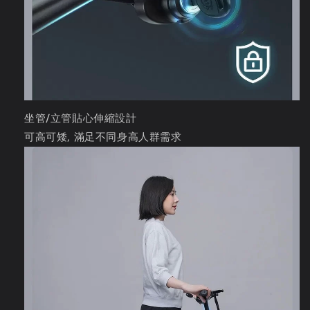
坐管/立管貼心伸縮設計
可高可矮, 滿足不同身高人群需求