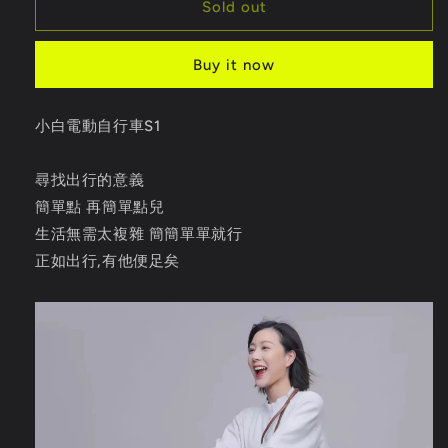
BAICYCLE
BAICYCLE
Sold out
S1
S1
PSE
PSE
Buy it now
小白電動自行車S1
尋找出行的意義
簡單點 再簡單點兒
生活無需太複雜 簡簡單單就行
正如出行,有他便足矣