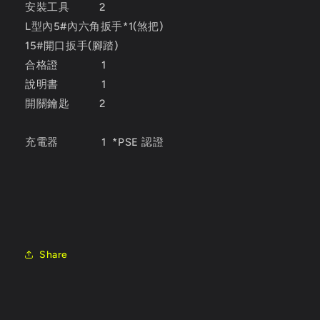
安裝工具 2
L型內5#內六角扳手*1(煞把)
15#開口扳手(腳踏)
合格證 1
說明書 1
開關鑰匙 2
充電器 1 *PSE 認證
Share