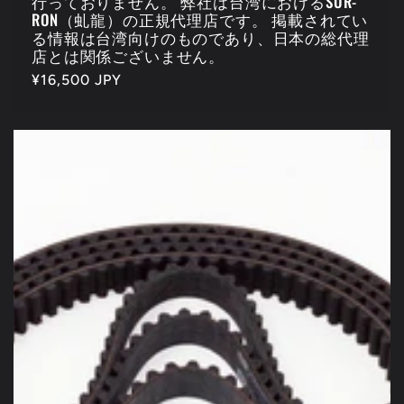
行っておりません。 弊社は台湾におけるSUR-
RON（虬龍）の正規代理店です。 掲載されてい
る情報は台湾向けのものであり、日本の総代理
店とは関係ございません。
通
¥16,500 JPY
常
価
格