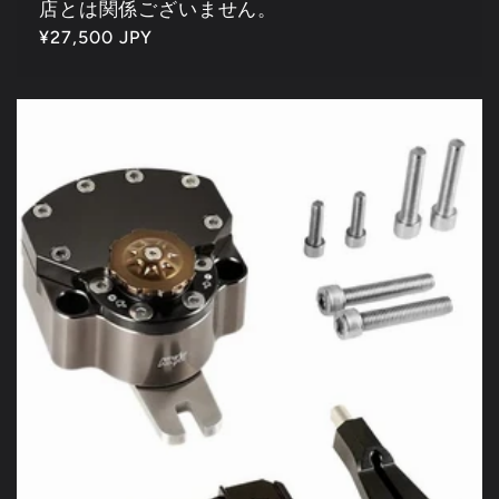
店とは関係ございません。
通
¥27,500 JPY
常
価
格