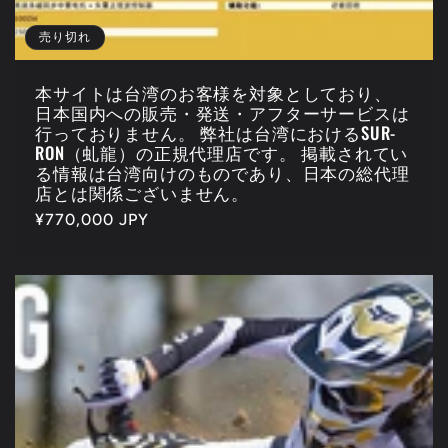
売り切れ
本サイトは台湾のお客様を対象としており、
日本国内への販売・発送・アフターサービスは
行っておりません。 弊社は台湾におけるSUR-
RON（虬龍）の正規代理店です。 掲載されてい
る情報は台湾向けのものであり、日本の総代理
店とは関係ございません。
通
¥770,000 JPY
常
価
格