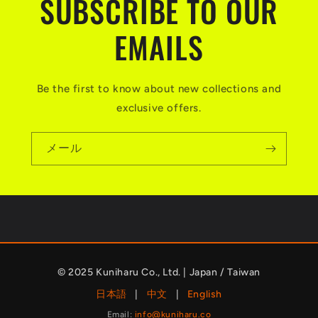
SUBSCRIBE TO OUR
EMAILS
Be the first to know about new collections and
exclusive offers.
メール
© 2025 Kuniharu Co., Ltd. | Japan / Taiwan
日本語
|
中文
|
English
Email:
info@kuniharu.co