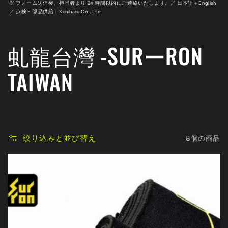
※ フォーム送信後、担当者より 24 時間以内にご連絡いたします。／ 日本語＋English
／ 点検・部品供給：Kuniharu Co., Ltd.
コ
虬龍台灣 -SURーRON
レ
TAIWAN
ク
シ
絞り込みと並び替え
8個の商品
ョ
ン
: