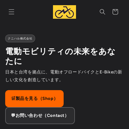
コンテ
カ
ンツに
進む
ー
ト
クニハル株式会社
電動モビリティの未来をあな
たに
日本と台湾を拠点に、電動オフロードバイクとE-Bikeの新
しい文化を創造しています。
🛒製品を見る（Shop）
💬お問い合わせ（Contact）