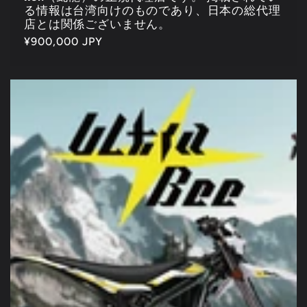
る情報は台湾向けのものであり、日本の総代理
店とは関係ございません。
通
¥900,000 JPY
常
価
格