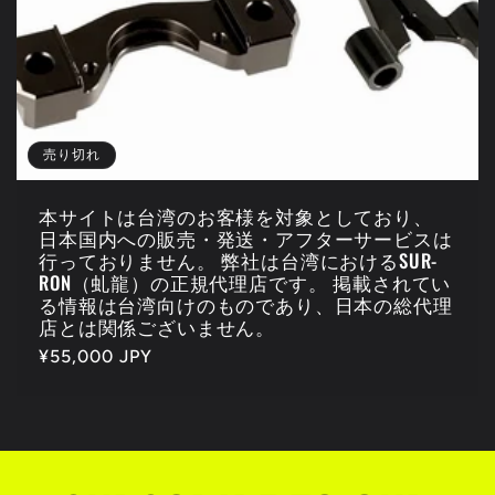
売り切れ
本サイトは台湾のお客様を対象としており、
日本国内への販売・発送・アフターサービスは
行っておりません。 弊社は台湾におけるSUR-
RON（虬龍）の正規代理店です。 掲載されてい
る情報は台湾向けのものであり、日本の総代理
店とは関係ございません。
通
¥55,000 JPY
常
価
格