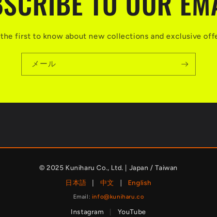
SCRIBE TO OUR EM
the first to know about new collections and exclusive off
メール
© 2025 Kuniharu Co., Ltd. | Japan / Taiwan
日本語
|
中文
|
English
Email:
info@kuniharu.co
Instagram
|
YouTube