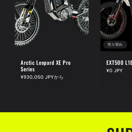
売り切れ
Arctic Leopard XE Pro
EXT500 L1
Series
通
¥0 JPY
通
¥930,050 JPYから
常
常
価
価
格
格