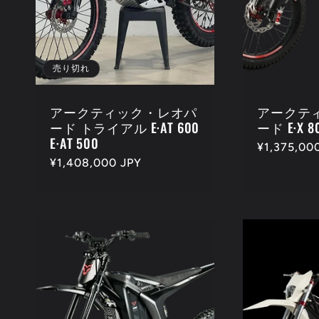
:
売り切れ
アークティック・レオパ
アークテ
ード トライアル E·AT 600
ード E·X 8
E·AT 500
通
¥1,375,0
通
¥1,408,000 JPY
常
常
価
価
格
格