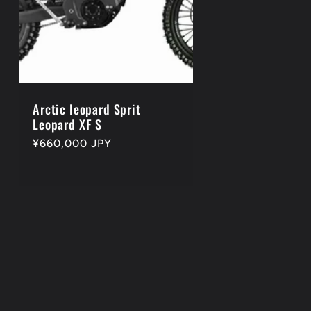
Arctic leopard Sprit
Leopard XF S
通
¥660,000 JPY
常
価
格