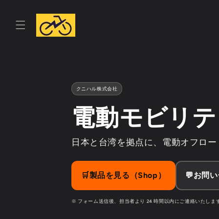
コンテ
ンツに
進む
クニハル株式会社
電動モビリテ
日本と台湾を拠点に、電動オフロード
🛒製品を見る（Shop）
💬お問い
※ フォーム送信後、担当者より 24 時間以内にご連絡いたします。／ 日本語