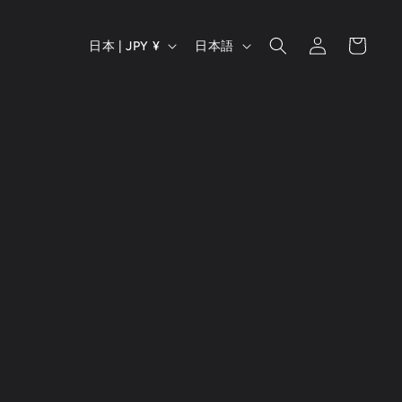
ロ
カ
国
言
グ
ー
日本 | JPY ¥
日本語
イ
/
語
ト
ン
地
域