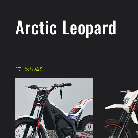
コ
Arctic Leopard
レ
ク
絞り込む
シ
ョ
ン