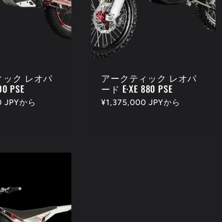
ィック レオパ
アークティック レオパ
00 PSE
ード E·XE 880 PSE
00 JPYから
通
¥1,375,000 JPYから
常
価
格